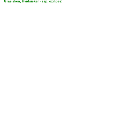
Gråsisken, Hvidsisken (ssp. exilipes)