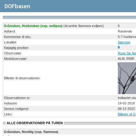
Gråsisken, Hvidsisken (ssp. exilipes)
(
Acanthis flammea exilipes
)
6
Adfærd
:
Rastende
Kommentar til obs.
:
5-7 hunfarv
Lokalitet
:
Støvring
Nøjagtig position
:
Observatør
:
Rune Sø Ne
Medobservatør
:
ALM, RWR
Billeder til observationen
:
Observationen er
:
Indtastet vi
Indtastet
:
19-02-2018 
Senest redigeret
:
08-12-2023 
Links
:
Billeder af 
ALLE OBSERVATIONER PÅ TUREN
Gråsisken, Nordlig (ssp. flammea)