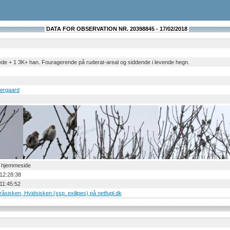
DATA FOR OBSERVATION NR. 20398845 - 17/02/2018
ede + 1 3K+ han. Fouragerende på ruderat-areal og siddende i levende hegn.
ergaard
a hjemmeside
12:28:38
11:45:52
Gråsisken, Hvidsisken (ssp. exilipes) på netfugl.dk