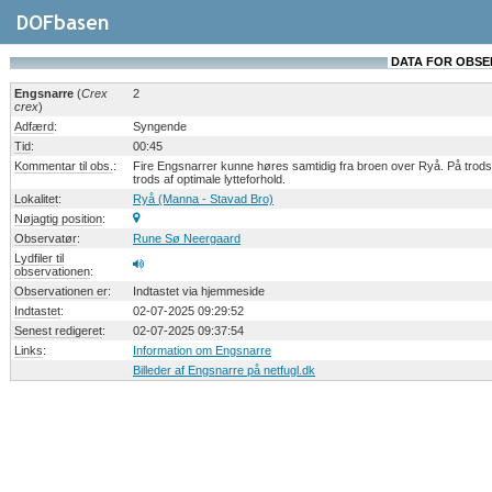
DATA FOR OBSERV
Engsnarre
(
Crex
2
crex
)
Adfærd
:
Syngende
Tid
:
00:45
Kommentar til obs.
:
Fire Engsnarrer kunne høres samtidig fra broen over Ryå. På trod
trods af optimale lytteforhold.
Lokalitet
:
Ryå (Manna - Stavad Bro)
Nøjagtig position
:
Observatør
:
Rune Sø Neergaard
Lydfiler til
observationen
:
Observationen er
:
Indtastet via hjemmeside
Indtastet
:
02-07-2025 09:29:52
Senest redigeret
:
02-07-2025 09:37:54
Links
:
Information om Engsnarre
Billeder af Engsnarre på netfugl.dk