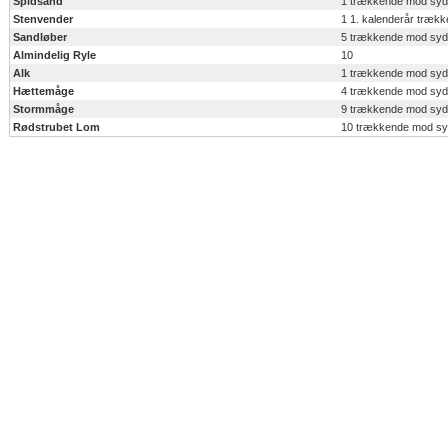
Spidsand
1 trækkende mod syd
Stenvender
1 1. kalenderår træk
Sandløber
5 trækkende mod syd
Almindelig Ryle
10
Alk
1 trækkende mod syd
Hættemåge
4 trækkende mod syd
Stormmåge
9 trækkende mod syd
Rødstrubet Lom
10 trækkende mod s