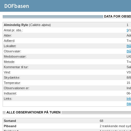
DATA FOR OBSERV
Almindelig Ryle
(
Calidris alpina
)
1
Antal pr. obs.
:
9
/1
Alder
:
Adu
Adfærd
:
Tr
Lokalitet
:
Bl
Observatør
:
Bl
Medobservatør
:
LK
Metode
:
Træ
Kommentar til tur
:
Sab
Vind
:
VS
Skydække
:
8/8
Temperatur
:
15
Observationen er
:
Ind
Indtastet
:
06
Links
:
Inf
Bil
ALLE OBSERVATIONER PÅ TUREN
Sortand
68
Pibeand
2 trækkende mod syd