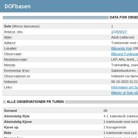
DATA FOR OBSERV
Sule
(
Morus bassanus
)
1
Antal pr. obs.
:
1
/1/
5
/
9
/
1
/
7
Alder
:
Adult (udfarvet)
Adfærd
:
Trækkende mod 
Lokalitet
:
Blåvands Huk
(08
Observatør
:
Blåvand Fuglestat
Medobservatør
:
LKP, ARo, AnHL,
Metode
:
Træktælling, stan
Kommentar til tur
:
Sabinebunkeren, s
Observationen er
:
Indtastet via hje
Indtastet
:
06-10-2023 21:21
Links
:
Information om Su
Billeder af Sule på
ALLE OBSERVATIONER PÅ TUREN
Sortand
68
Almindelig Ryle
4 1. kalenderår trækk
Almindelig Kjove
1 trækkende mod nord
Kjove sp.
2 fouragerende
Ride
1 trækkende mod syd