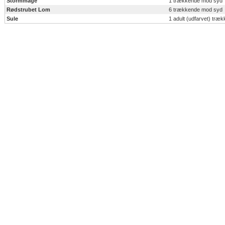
Stormmåge
1 trækkende mod syd
Rødstrubet Lom
6 trækkende mod syd
Sule
1 adult (udfarvet) tr