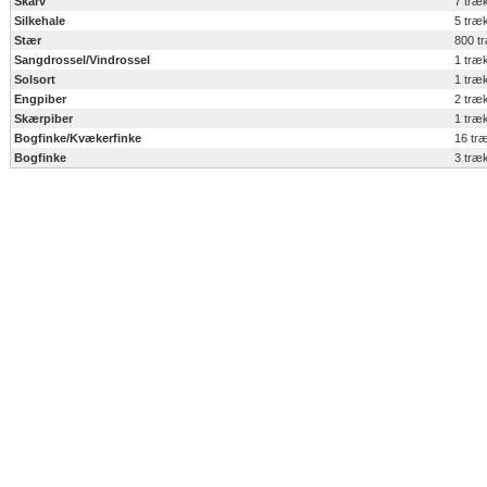
Skarv
7 træ
Silkehale
5 træ
Stær
800 t
Sangdrossel/Vindrossel
1 træ
Solsort
1 træ
Engpiber
2 træ
Skærpiber
1 træ
Bogfinke/Kvækerfinke
16 tr
Bogfinke
3 træ