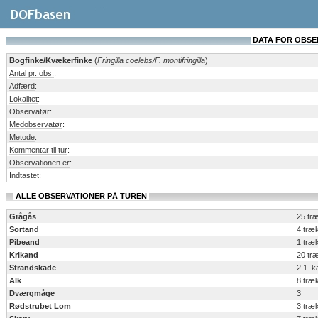
DATA FOR OBSERV
Bogfinke/Kvækerfinke
(
Fringilla coelebs/F. montifringilla
)
Antal pr. obs.
:
Adfærd
:
Lokalitet
:
Observatør
:
Medobservatør
:
Metode
:
Kommentar til tur
:
Observationen er
:
Indtastet
:
ALLE OBSERVATIONER PÅ TUREN
Grågås
25 tr
Sortand
4 træ
Pibeand
1 træ
Krikand
20 tr
Strandskade
2 1. 
Alk
8 træ
Dværgmåge
3
Rødstrubet Lom
3 træ