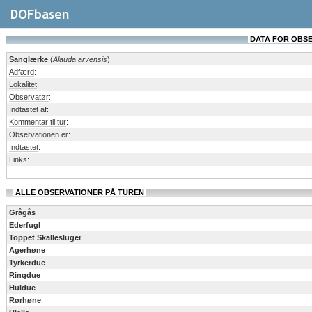
DATA FOR OBSERV
Sanglærke
(
Alauda arvensis
)
Adfærd
:
Lokalitet
:
Observatør
:
Indtastet af
:
Kommentar til tur
:
Observationen er
:
Indtastet
:
Links
:
ALLE OBSERVATIONER PÅ TUREN
Grågås
Ederfugl
Toppet Skallesluger
Agerhøne
Tyrkerdue
Ringdue
Huldue
Rørhøne