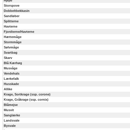
Hjejle
Storspove
Dobbeltbekkasin
Sandløber
Splitterne
Havterne
Fjordterne/Havterne
Hættemåge
Stormmåge
Sølvmåge
Svartbag
Skarv
Blå Kærhøg
Musvåge
Vendehals
Lærkefalk
Husskade
Allike
Krage, Sortkrage (ssp. corone)
Krage, Gråkrage (ssp. cornix)
Blåmejse
Musvit
Sanglærke
Landsvale
Bysvale