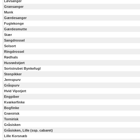
Løvsanger
Gransanger
Munk
Gærdesanger
Fuglekonge
Gærdesmutte
Stær
Sangdrossel
Solsort
Ringdrossel
Rødhals
Husrødstjert
Sortstrubet Bynkefugl
Stenpikker
Jernspurv
Gråspurv
Hvid Vipstjert
Engpiber
Kvækerfinke
Bogfinke
Grønirisk
Tornirisk
Gråsisken
Gråsisken, Lille (ssp. cabaret)
Lille Korsnæb