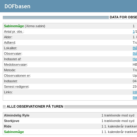
DATA FOR OBSERV
Sabinemåge
(
Xema sabini
)
1
Antal pr. obs.
:
1
/1
Alder
:
1.
Adfærd
:
Tr
Lokalitet
:
Bl
Observatør
:
Bl
Indtastet af
:
He
Medobservatør
:
HB
Metode
:
Tr
Observationen er
:
Up
Indtastet
:
04
Senest redigeret
:
23
Links
:
In
Bi
ALLE OBSERVATIONER PÅ TUREN
Almindelig Ryle
1 trækkende mod syd
Storkjove
1 trækkende mod syd
Ride
1 1. kalenderår trække
Sabinemåge
1 1. kalenderår trække