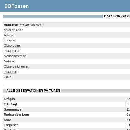
DATA FOR OBSERV
Bogfinke
(
Fringilla coelebs
)
Antal pr. obs.
:
Adfærd
:
Lokalitet
:
Observatør
:
Indtastet af
:
Medobservatør
:
Metode
:
Observationen er
:
Indtastet
:
Links
:
ALLE OBSERVATIONER PÅ TUREN
Grågås
32
Ederfugl
5
Stormmåge
11
Rødstrubet Lom
2 
Stær
4 
Engpiber
3 