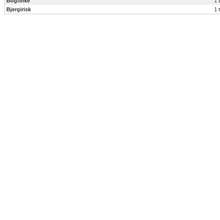
Bogfinke
1 
Bjergirisk
1 