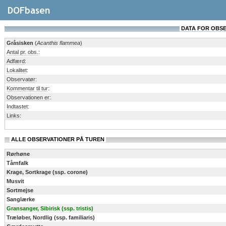
DATA FOR OBSERV
Gråsisken
(
Acanthis flammea
)
Antal pr. obs.
:
Adfærd
:
Lokalitet
:
Observatør
:
Kommentar til tur
:
Observationen er
:
Indtastet
:
Links
:
ALLE OBSERVATIONER PÅ TUREN
Rørhøne
Tårnfalk
Krage, Sortkrage (ssp. corone)
Musvit
Sortmejse
Sanglærke
Gransanger, Sibirisk (ssp. tristis)
Træløber, Nordlig (ssp. familiaris)