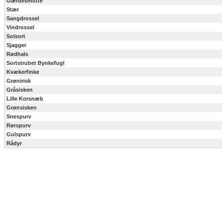
Gærdesmutte
Stær
Sangdrossel
Vindrossel
Solsort
Sjagger
Rødhals
Sortstrubet Bynkefugl
Kvækerfinke
Grønirisk
Gråsisken
Lille Korsnæb
Grønsisken
Snespurv
Rørspurv
Gulspurv
Rådyr