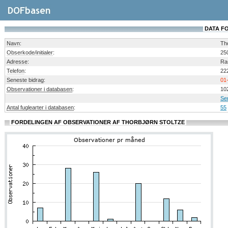
DATA F
Navn
:
Tho
Obserkode/initialer
:
25
Adresse
:
Ra
Telefon
:
22
Seneste bidrag
:
01
Observationer i databasen
:
10
Se
Antal fuglearter i databasen
:
55
FORDELINGEN AF OBSERVATIONER AF THORBJØRN STOLTZE