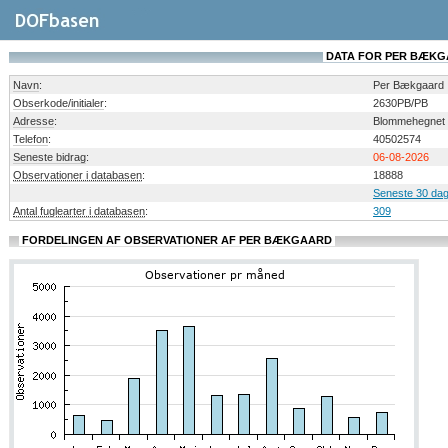
DATA FOR PER BÆK
Navn
:
Per Bækgaard
Obserkode/initialer
:
2630PB/PB
Adresse
:
Blommehegnet 
Telefon
:
40502574
Seneste bidrag
:
06-08-2026
Observationer i databasen
:
18888
Seneste 30 dag
Antal fuglearter i databasen
:
309
FORDELINGEN AF OBSERVATIONER AF PER BÆKGAARD