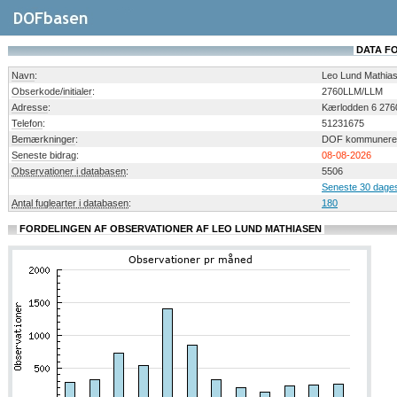
DATA FO
Navn
:
Leo Lund Mathia
Obserkode/initialer
:
2760LLM/LLM
Adresse
:
Kærlodden 6 276
Telefon
:
51231675
Bemærkninger
:
DOF kommunerep
Seneste bidrag
:
08-08-2026
Observationer i databasen
:
5506
Seneste 30 dages
Antal fuglearter i databasen
:
180
FORDELINGEN AF OBSERVATIONER AF LEO LUND MATHIASEN