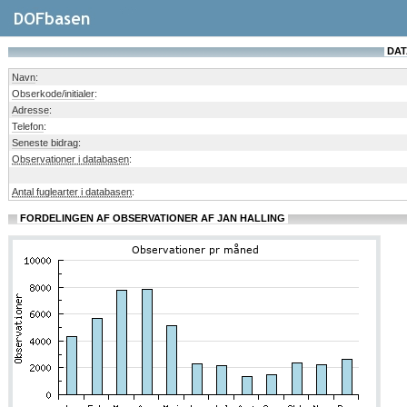
DAT
Navn
:
Obserkode/initialer
:
Adresse
:
Telefon
:
Seneste bidrag
:
Observationer i databasen
:
Antal fuglearter i databasen
:
FORDELINGEN AF OBSERVATIONER AF JAN HALLING