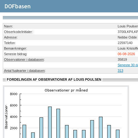
Navn
:
Louis Poulse
Obserkode/initialer
:
3700LKP/LK
Adresse
:
Nebbe Odde 
Telefon
:
22597140
Bemærkninger
:
Louis Kristof
Seneste bidrag
:
06-08-2026
Observationer i databasen
:
35819
Seneste 30 d
Antal fuglearter i databasen
:
313
FORDELINGEN AF OBSERVATIONER AF LOUIS POULSEN