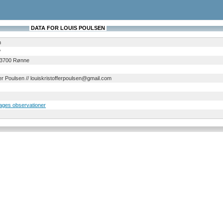
DATA FOR LOUIS POULSEN
n
P
3700 Rønne
fer Poulsen // louiskristofferpoulsen@gmail.com
ages observationer