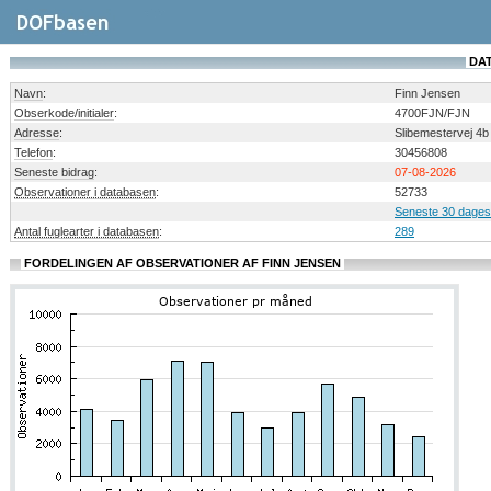
DAT
Navn
:
Finn Jensen
Obserkode/initialer
:
4700FJN/FJN
Adresse
:
Slibemestervej 4
Telefon
:
30456808
Seneste bidrag
:
07-08-2026
Observationer i databasen
:
52733
Seneste 30 dages
Antal fuglearter i databasen
:
289
FORDELINGEN AF OBSERVATIONER AF FINN JENSEN