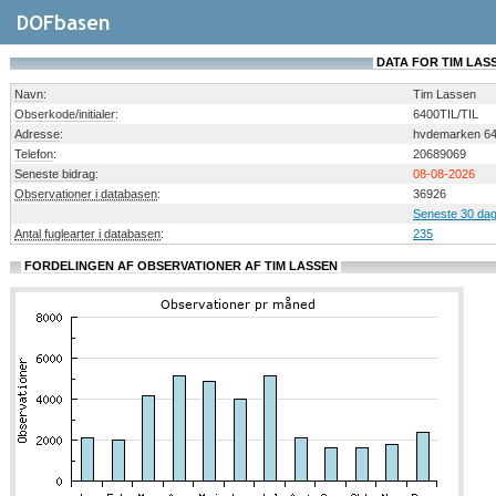
DATA FOR TIM LAS
Navn
:
Tim Lassen
Obserkode/initialer
:
6400TIL/TIL
Adresse
:
hvdemarken 64
Telefon
:
20689069
Seneste bidrag
:
08-08-2026
Observationer i databasen
:
36926
Seneste 30 dag
Antal fuglearter i databasen
:
235
FORDELINGEN AF OBSERVATIONER AF TIM LASSEN