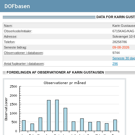
DATA FOR KARIN GUS
Navn
:
Karin Gustaus
Obserkode/initialer
:
6715KAG/KAG
Adresse
:
Solvænget 10 6
Telefon
:
28258786
Seneste bidrag
:
09-08-2026
Observationer i databasen
:
9744
Seneste 30 dag
Antal fuglearter i databasen
:
296
FORDELINGEN AF OBSERVATIONER AF KARIN GUSTAUSEN