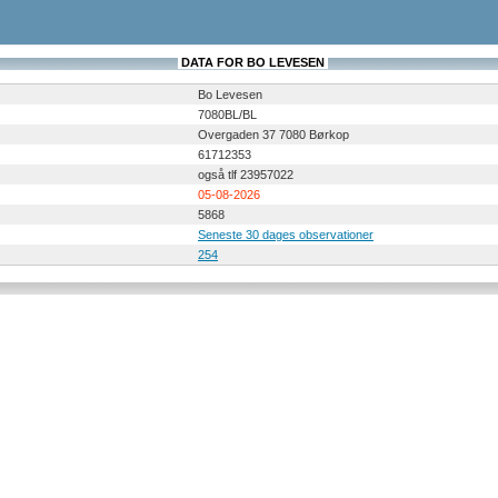
DATA FOR BO LEVESEN
Bo Levesen
7080BL/BL
Overgaden 37 7080 Børkop
61712353
også tlf 23957022
05-08-2026
5868
Seneste 30 dages observationer
254