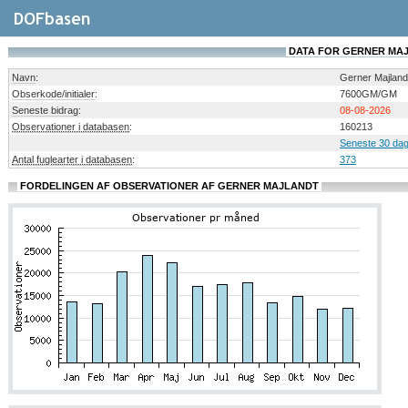
DATA FOR GERNER MA
Navn
:
Gerner Majland
Obserkode/initialer
:
7600GM/GM
Seneste bidrag
:
08-08-2026
Observationer i databasen
:
160213
Seneste 30 dag
Antal fuglearter i databasen
:
373
FORDELINGEN AF OBSERVATIONER AF GERNER MAJLANDT