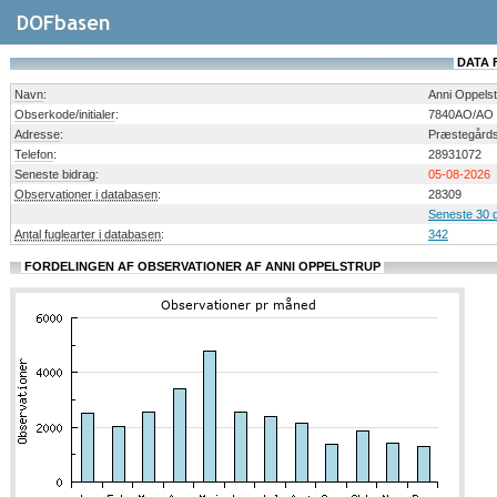
DATA 
Navn
:
Anni Oppels
Obserkode/initialer
:
7840AO/AO
Adresse
:
Præstegårds
Telefon
:
28931072
Seneste bidrag
:
05-08-2026
Observationer i databasen
:
28309
Seneste 30 
Antal fuglearter i databasen
:
342
FORDELINGEN AF OBSERVATIONER AF ANNI OPPELSTRUP