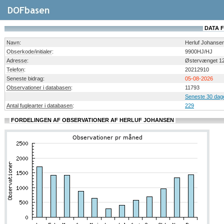
DATA 
Navn
:
Herluf Johanse
Obserkode/initialer
:
9900HJ/HJ
Adresse
:
Østervænget 12
Telefon
:
20212910
Seneste bidrag
:
05-08-2026
Observationer i databasen
:
11793
Seneste 30 dag
Antal fuglearter i databasen
:
229
FORDELINGEN AF OBSERVATIONER AF HERLUF JOHANSEN