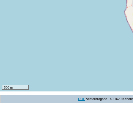
500 m
DOF
Vesterbrogade 140 1620 Københav