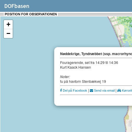
POSITION FOR OBSERVATIONEN
+
−
Nøddekrige, Tyndnæbbet (ssp. macrorhyn
Fouragerende, set fra 14:29 til 14:36
Kurt Kaack Hansen
Noter:
fu på havtorn Stenbækvej 19
|
|
Del på Facebook
Send via email
Kørsels