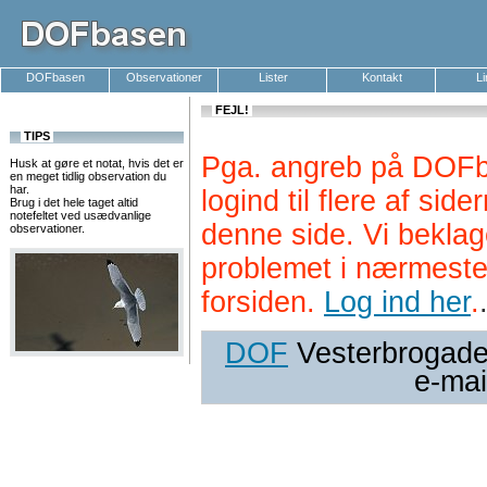
DOFbasen
Observationer
Lister
Kontakt
L
FEJL!
TIPS
Pga. angreb på DOFb
Husk at gøre et notat, hvis det er
en meget tidlig observation du
har.
logind til flere af si
Brug i det hele taget altid
notefeltet ved usædvanlige
denne side. Vi beklag
observationer.
problemet i nærmeste
forsiden.
Log ind her
.
DOF
Vesterbrogade 
e-mai