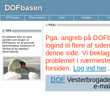
DOFbasen
Observationer
Lister
Kontakt
L
FEJL!
TIPS
Pga. angreb på DOFb
Du behøver ikke at være
oprettet som bruger af
DOFbasen, for at anvende
logind til flere af si
hjemmesidens funktioner til
visning af og søgning i
denne side. Vi beklag
observationer.
problemet i nærmeste
forsiden.
Log ind her
.
DOF
Vesterbrogade 
e-mai