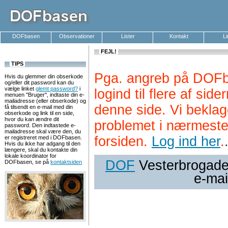
DOFbasen
Observationer
Lister
Kontakt
L
FEJL!
TIPS
Pga. angreb på DOFb
Hvis du glemmer din obserkode
og/eller dit password kan du
vælge linket
glemt password?
i
logind til flere af si
menuen "Bruger", indtaste din e-
mailadresse (eller obserkode) og
denne side. Vi beklag
få tilsendt en e-mail med din
obserkode og link til en side,
hvor du kan ændre dit
problemet i nærmeste
password. Den indtastede e-
mailadresse skal være den, du
forsiden.
Log ind her
.
er registreret med i DOFbasen.
Hvis du ikke har adgang til den
længere, skal du kontakte din
lokale koordinator for
DOF
Vesterbrogade 
DOFbasen, se på
kontaktsiden
e-mai