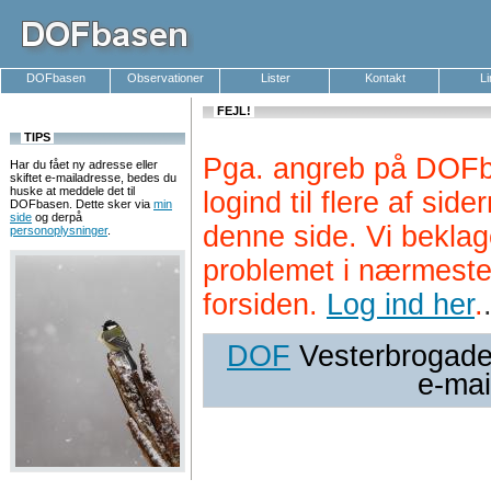
DOFbasen
Observationer
Lister
Kontakt
L
FEJL!
TIPS
Pga. angreb på DOFb
Har du fået ny adresse eller
skiftet e-mailadresse, bedes du
huske at meddele det til
logind til flere af si
DOFbasen. Dette sker via
min
side
og derpå
denne side. Vi beklag
personoplysninger
.
problemet i nærmeste
forsiden.
Log ind her
.
DOF
Vesterbrogade 
e-mai