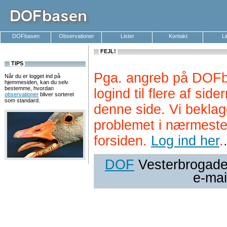
DOFbasen
Observationer
Lister
Kontakt
L
FEJL!
TIPS
Pga. angreb på DOFb
Når du er logget ind på
hjemmesiden, kan du selv
bestemme, hvordan
logind til flere af si
observationer
bliver sorteret
som standard.
denne side. Vi beklag
problemet i nærmeste
forsiden.
Log ind her
.
DOF
Vesterbrogade 
e-mai