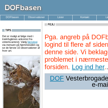
DOFbasen
Observationer
Lister
Kontakt
L
FEJL!
TIPS
Pga. angreb på DOFb
Det er muligt at følge med i
trækfuglenes ankomst fra
vinterkvarteret. Vælg
fænologi
logind til flere af si
via menuen på hjemmesiden og
se de første 10 observationer af
denne side. Vi beklag
hver art.
problemet i nærmeste
forsiden.
Log ind her
.
DOF
Vesterbrogade 
e-mai