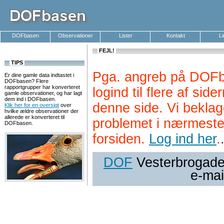
DOFbasen
Observationer
Lister
Kontakt
L
FEJL!
TIPS
Pga. angreb på DOFb
Er dine gamle data indtastet i
DOFbasen? Flere
rapportgrupper har konverteret
logind til flere af si
gamle observationer, og har lagt
dem ind i DOFbasen.
denne side. Vi beklag
Klik her for en oversigt
over
hvilke ældre observationer der
allerede er konverteret til
problemet i nærmeste
DOFbasen.
forsiden.
Log ind her
.
DOF
Vesterbrogade 
e-mai