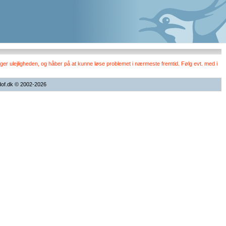
er ulejligheden, og håber på at kunne løse problemet i nærmeste fremtid. Følg evt. med i
dof.dk © 2002-2026