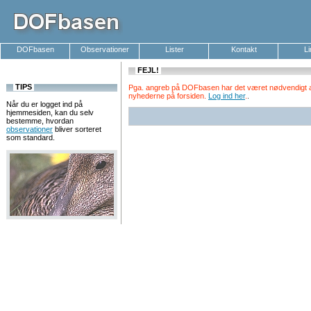
DOFbasen
Observationer
Lister
Kontakt
L
FEJL!
TIPS
Pga. angreb på DOFbasen har det været nødvendigt at k
nyhederne på forsiden.
Log ind her
.
.
Når du er logget ind på
hjemmesiden, kan du selv
bestemme, hvordan
observationer
bliver sorteret
som standard.