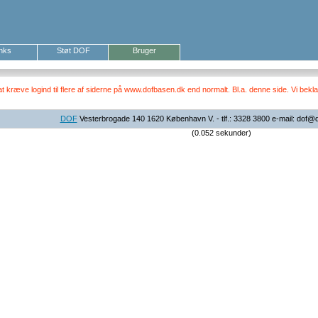
inks
Støt DOF
Bruger
ræve logind til flere af siderne på www.dofbasen.dk end normalt. Bl.a. denne side. Vi beklag
DOF
Vesterbrogade 140 1620 København V. - tlf.: 3328 3800 e-mail: dof@
(0.052 sekunder)