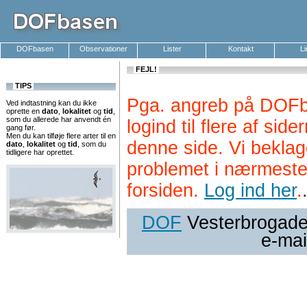
DOFbasen
Observationer
Lister
Kontakt
L
FEJL!
TIPS
Pga. angreb på DOFb
Ved indtastning kan du ikke
oprette en
dato
,
lokalitet
og
tid
,
som du allerede har anvendt én
logind til flere af si
gang før.
Men du kan tilføje flere arter til en
denne side. Vi beklag
dato
,
lokalitet
og
tid
, som du
tidligere har oprettet.
problemet i nærmeste
forsiden.
Log ind her
.
DOF
Vesterbrogade 
e-mai