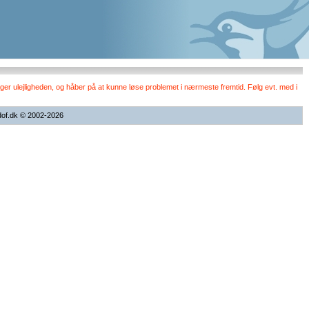
er ulejligheden, og håber på at kunne løse problemet i nærmeste fremtid. Følg evt. med i
dof.dk © 2002-2026