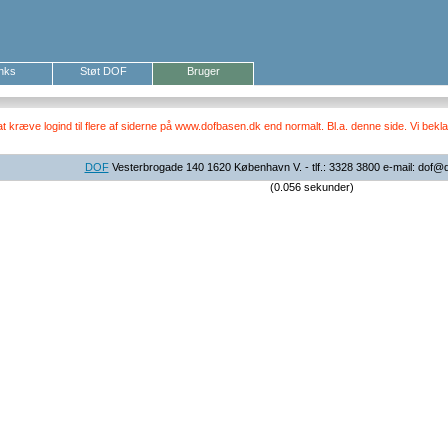
inks
Støt DOF
Bruger
ræve logind til flere af siderne på www.dofbasen.dk end normalt. Bl.a. denne side. Vi beklag
DOF
Vesterbrogade 140 1620 København V. - tlf.: 3328 3800 e-mail: dof@
(0.056 sekunder)