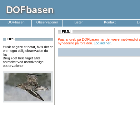
DOFbasen
Observationer
Lister
Kontakt
L
FEJL!
TIPS
Pga. angreb på DOFbasen har det været nødvendigt at k
nyhederne på forsiden.
Log ind her
.
.
Husk at gøre et notat, hvis det er
en meget tidlig observation du
har.
Brug i det hele taget altid
notefeltet ved usædvanlige
observationer.