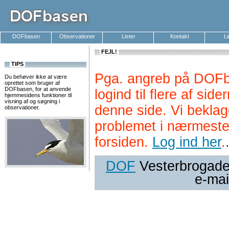
DOFbasen
Observationer
Lister
Kontakt
L
FEJL!
TIPS
Pga. angreb på DOFb
Du behøver ikke at være
oprettet som bruger af
DOFbasen, for at anvende
logind til flere af si
hjemmesidens funktioner til
visning af og søgning i
denne side. Vi beklag
observationer.
problemet i nærmeste
forsiden.
Log ind her
.
DOF
Vesterbrogade 
e-mai