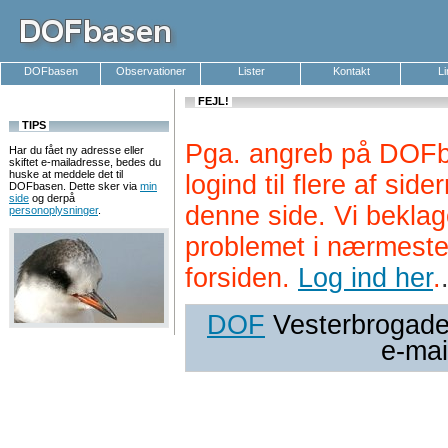
DOFbasen
Observationer
Lister
Kontakt
L
FEJL!
TIPS
Pga. angreb på DOFb
Har du fået ny adresse eller
skiftet e-mailadresse, bedes du
huske at meddele det til
logind til flere af si
DOFbasen. Dette sker via
min
side
og derpå
denne side. Vi beklag
personoplysninger
.
problemet i nærmeste
forsiden.
Log ind her
.
DOF
Vesterbrogade 
e-mai