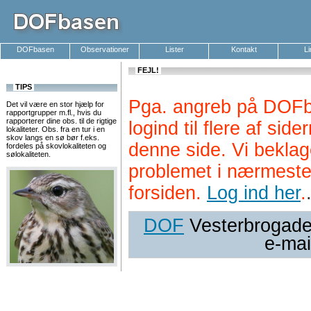
DOFbasen
Observationer
Lister
Kontakt
L
FEJL!
TIPS
Pga. angreb på DOFb
Det vil være en stor hjælp for
rapportgrupper m.fl., hvis du
rapporterer dine obs. til de rigtige
logind til flere af si
lokaliteter. Obs. fra en tur i en
skov langs en sø bør f.eks.
denne side. Vi beklag
fordeles på skovlokaliteten og
sølokaliteten.
problemet i nærmeste
forsiden.
Log ind her
.
DOF
Vesterbrogade 
e-mai