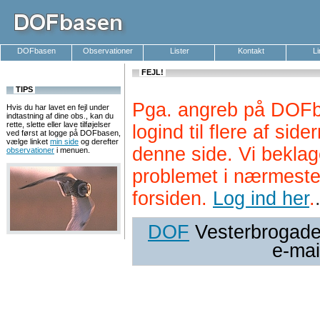
DOFbasen
Observationer
Lister
Kontakt
L
FEJL!
TIPS
Pga. angreb på DOFb
Hvis du har lavet en fejl under
indtastning af dine obs., kan du
rette, slette eller lave tilføjelser
logind til flere af si
ved først at logge på DOFbasen,
vælge linket
min side
og derefter
denne side. Vi beklag
observationer
i menuen.
problemet i nærmeste
forsiden.
Log ind her
.
DOF
Vesterbrogade 
e-mai