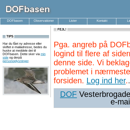
DOFbasen
Observationer
Lister
Kontakt
L
FEJL!
TIPS
Pga. angreb på DOFb
Har du fået ny adresse eller
skiftet e-mailadresse, bedes du
huske at meddele det til
logind til flere af si
DOFbasen. Dette sker via
min
side
og derpå
denne side. Vi beklag
personoplysninger
.
problemet i nærmeste
forsiden.
Log ind her
.
DOF
Vesterbrogade 
e-mai