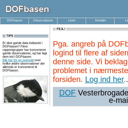
DOFbasen
Observationer
Lister
Kontakt
L
FEJL!
TIPS
Pga. angreb på DOFb
Er dine gamle data indtastet i
DOFbasen? Flere
rapportgrupper har konverteret
logind til flere af si
gamle observationer, og har lagt
dem ind i DOFbasen.
denne side. Vi beklag
Klik her for en oversigt
over
hvilke ældre observationer der
allerede er konverteret til
problemet i nærmeste
DOFbasen.
forsiden.
Log ind her
.
DOF
Vesterbrogade 
e-mai