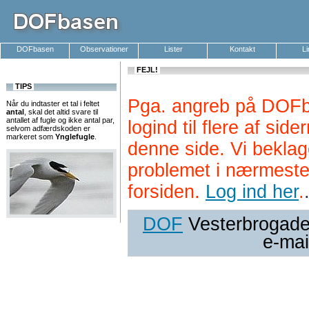
DOFbasen
Observationer
Lister
Kontakt
L
FEJL!
TIPS
Pga. angreb på DOFb
Når du indtaster et tal i feltet
antal
, skal det altid svare til
antallet af fugle og ikke antal par,
logind til flere af si
selvom adfærdskoden er
markeret som
Ynglefugle
.
denne side. Vi beklag
problemet i nærmeste
forsiden.
Log ind her
.
DOF
Vesterbrogade 
e-mai