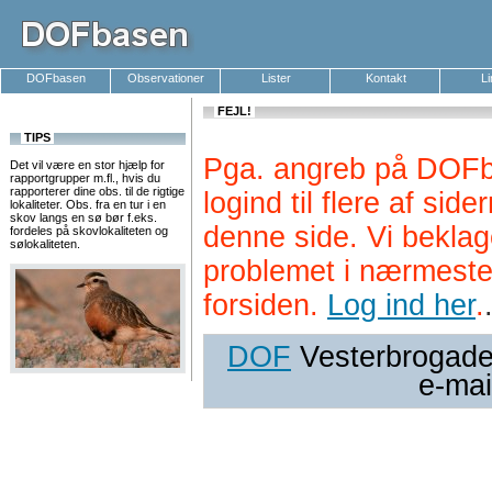
DOFbasen
Observationer
Lister
Kontakt
L
FEJL!
TIPS
Pga. angreb på DOFb
Det vil være en stor hjælp for
rapportgrupper m.fl., hvis du
rapporterer dine obs. til de rigtige
logind til flere af si
lokaliteter. Obs. fra en tur i en
skov langs en sø bør f.eks.
denne side. Vi beklag
fordeles på skovlokaliteten og
sølokaliteten.
problemet i nærmeste
forsiden.
Log ind her
.
DOF
Vesterbrogade 
e-mai