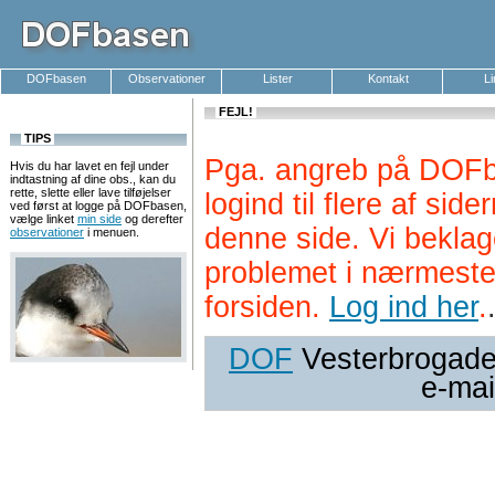
DOFbasen
Observationer
Lister
Kontakt
L
FEJL!
TIPS
Pga. angreb på DOFb
Hvis du har lavet en fejl under
indtastning af dine obs., kan du
rette, slette eller lave tilføjelser
logind til flere af si
ved først at logge på DOFbasen,
vælge linket
min side
og derefter
denne side. Vi beklag
observationer
i menuen.
problemet i nærmeste
forsiden.
Log ind her
.
DOF
Vesterbrogade 
e-mai