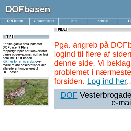
DOFbasen
Observationer
Lister
Kontakt
L
FEJL!
TIPS
Pga. angreb på DOFb
Er dine gamle data indtastet i
DOFbasen? Flere
rapportgrupper har konverteret
logind til flere af si
gamle observationer, og har lagt
dem ind i DOFbasen.
denne side. Vi beklag
Klik her for en oversigt
over
hvilke ældre observationer der
allerede er konverteret til
problemet i nærmeste
DOFbasen.
forsiden.
Log ind her
.
DOF
Vesterbrogade 
e-mai