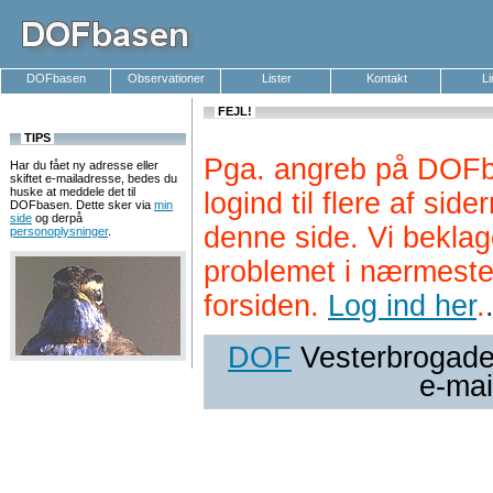
DOFbasen
Observationer
Lister
Kontakt
L
FEJL!
TIPS
Pga. angreb på DOFb
Har du fået ny adresse eller
skiftet e-mailadresse, bedes du
huske at meddele det til
logind til flere af si
DOFbasen. Dette sker via
min
side
og derpå
denne side. Vi beklag
personoplysninger
.
problemet i nærmeste
forsiden.
Log ind her
.
DOF
Vesterbrogade 
e-mai