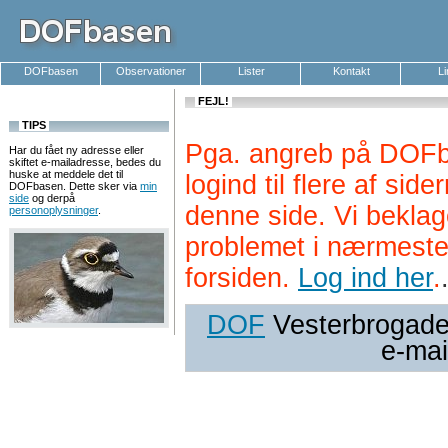
DOFbasen
Observationer
Lister
Kontakt
L
FEJL!
TIPS
Pga. angreb på DOFb
Har du fået ny adresse eller
skiftet e-mailadresse, bedes du
huske at meddele det til
logind til flere af si
DOFbasen. Dette sker via
min
side
og derpå
denne side. Vi beklag
personoplysninger
.
problemet i nærmeste
forsiden.
Log ind her
.
DOF
Vesterbrogade 
e-mai