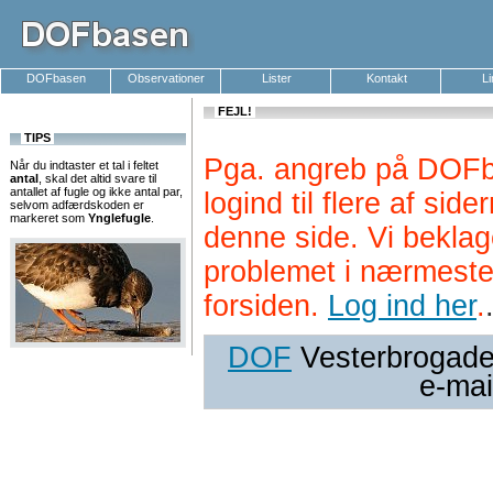
DOFbasen
Observationer
Lister
Kontakt
L
FEJL!
TIPS
Pga. angreb på DOFb
Når du indtaster et tal i feltet
antal
, skal det altid svare til
antallet af fugle og ikke antal par,
logind til flere af si
selvom adfærdskoden er
markeret som
Ynglefugle
.
denne side. Vi beklag
problemet i nærmeste
forsiden.
Log ind her
.
DOF
Vesterbrogade 
e-mai