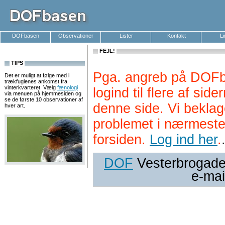
DOFbasen
Observationer
Lister
Kontakt
L
FEJL!
TIPS
Pga. angreb på DOFb
Det er muligt at følge med i
trækfuglenes ankomst fra
vinterkvarteret. Vælg
fænologi
logind til flere af si
via menuen på hjemmesiden og
se de første 10 observationer af
denne side. Vi beklag
hver art.
problemet i nærmeste
forsiden.
Log ind her
.
DOF
Vesterbrogade 
e-mai