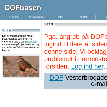
DOFbasen
Observationer
Lister
Kontakt
L
FEJL!
TIPS
Pga. angreb på DOFb
Det er muligt at følge med i
trækfuglenes ankomst fra
vinterkvarteret. Vælg
fænologi
logind til flere af si
via menuen på hjemmesiden og
se de første 10 observationer af
denne side. Vi beklag
hver art.
problemet i nærmeste
forsiden.
Log ind her
.
DOF
Vesterbrogade 
e-mai