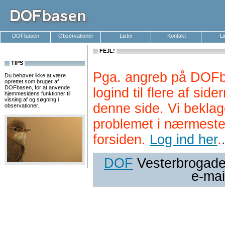
DOFbasen
Observationer
Lister
Kontakt
L
FEJL!
TIPS
Pga. angreb på DOFb
Du behøver ikke at være
oprettet som bruger af
DOFbasen, for at anvende
logind til flere af si
hjemmesidens funktioner til
visning af og søgning i
denne side. Vi beklag
observationer.
problemet i nærmeste
forsiden.
Log ind her
.
DOF
Vesterbrogade 
e-mai