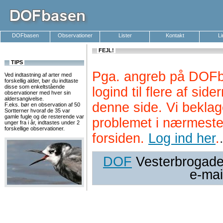
DOFbasen
Observationer
Lister
Kontakt
L
FEJL!
TIPS
Pga. angreb på DOFb
Ved indtastning af arter med
forskellig alder, bør du indtaste
disse som enkeltstående
logind til flere af si
observationer med hver sin
aldersangivelse.
denne side. Vi beklag
F.eks. bør en observation af 50
Sortterner hvoraf de 35 var
gamle fugle og de resterende var
problemet i nærmeste
unger fra i år, indtastes under 2
forskellige observationer.
forsiden.
Log ind her
.
DOF
Vesterbrogade 
e-mai