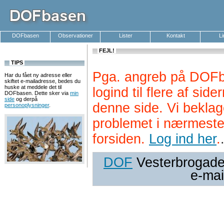
DOFbasen
Observationer
Lister
Kontakt
L
FEJL!
TIPS
Pga. angreb på DOFb
Har du fået ny adresse eller
skiftet e-mailadresse, bedes du
huske at meddele det til
logind til flere af si
DOFbasen. Dette sker via
min
side
og derpå
denne side. Vi beklag
personoplysninger
.
problemet i nærmeste
forsiden.
Log ind her
.
DOF
Vesterbrogade 
e-mai